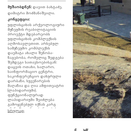
მუშაობდნენ:
დავით ბახტაძე,
დიმიტრი მოძმანიშვილი.
კონცეფცია:
უფლისციხის არქეოლოგიური
მუზეუმის რეაბილიტაციის
პროექტი მდებარეობს
უფლისციხის კომპლექსის
აღმოსავლეთით. არსებულ
სამუზეუმო კომპლექსს
დაემატა ახალი შენობა-
ნაგებობა, რომელიც შედგება
შემდეგი სათავსოებისგან:
დაცვის ოთახი, სალარო,
საინფორმაციო ცენტრი,
საკონფერენციო დახურული
დარბაზი, სუვენირების
მაღაზია და ღია ამფითეატრი
(ლაპიდარიუმი).
ფუნქციონალურად
ლაპიდარიუმი შეიძლება
გამოყენებულ იქნას კარგ
ამინდში კონფერენციების და
სრულად
სხვადასხვა წარმოდგენების
მოსაწყობად. ამფითეატრის
ქვის დასაჯდომები
მოპირკეთებულია ხის