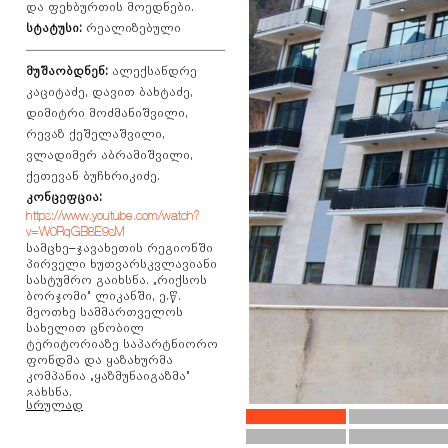
და ფეხბურთის მოედნები.
სტატუსი:
რეალიზებული
მუშაობდნენ:
ალექსანდრე
კაციტაძე, დავით ბახტაძე,
დიმიტრი მოძმანიშვილი,
რევაზ ქეშელაშვილი,
ვლადიმერ აბრამიშვილი,
ქეთევან ბუჩხრიკიძე.
კონცეფცია:
https://www.youtube.com/watch?
v=W0RqGB8E9sM
სამცხე–ჯავახეთის რეგიონში
პირველი ხუთვარსკვლავიანი
სასტუმრო გაიხსნა. „რიქსოს
ბორჯომი“ ლიკანში, ე.წ.
მეოთხე სამმართველოს
სახელით ცნობილ
ტერიტორიაზე საპარტნიორო
ფონდმა და ყაზახურმა
კომპანია „ყაზმუნაიგაზმა“
გახსნა.
სრულად
სასტუმროში 151 ნომერია –
სტანდარტული, ლუქსის და
საპრეზიტენტო.