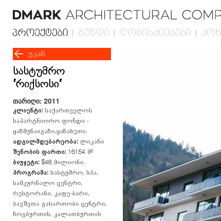
პროექტები
გუნდი
ღონისძიებები
კონ
უკან
სასტუმრო
“რიქსოსი“
თარიღი: 2011
კლიენტი:
საქართველოს
საპარტნიორო ფონდი -
ყაზმუნაიგაზი,ყაზახეთი.
ადგილმდებარეობა:
ლიკანი
შენობის ფართი:
16154 მ²
ბიუჯეტი:
$48 მილიონი.
პროგრამა:
სასტუმრო, სპა,
სამკურნალო ცენტრი,
რესტორანი, კაფე-ბარი,
ბავშვთა გასართობი ცენტრი,
ჩოგბურთის, კალათბურთის